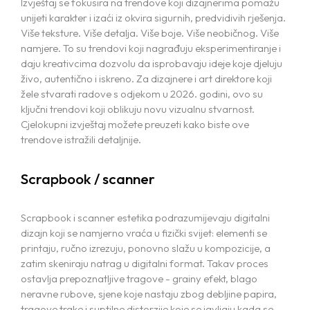
Izvještaj se fokusira na trendove koji dizajnerima pomažu
unijeti karakter i izaći iz okvira sigurnih, predvidivih rješenja.
Više teksture. Više detalja. Više boje. Više neobičnog. Više
namjere. To su trendovi koji nagrađuju eksperimentiranje i
daju kreativcima dozvolu da isprobavaju ideje koje djeluju
živo, autentično i iskreno. Za dizajnere i art direktore koji
žele stvarati radove s odjekom u 2026. godini, ovo su
ključni trendovi koji oblikuju novu vizualnu stvarnost.
Cjelokupni izvještaj možete preuzeti kako biste ove
trendove istražili detaljnije.
Scrapbook / scanner
Scrapbook i scanner estetika podrazumijevaju digitalni
dizajn koji se namjerno vraća u fizički svijet: elementi se
printaju, ručno izrezuju, ponovno slažu u kompozicije, a
zatim skeniraju natrag u digitalni format. Takav proces
ostavlja prepoznatljive tragove - grainy efekt, blago
neravne rubove, sjene koje nastaju zbog debljine papira,
tragove trake i suptilne distorzije koje se javljaju kada se