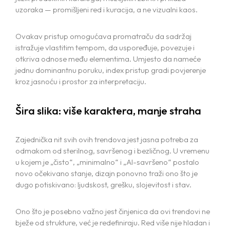
uzoraka — promišljeni red i kuracija, a ne vizualni kaos.
Ovakav pristup omogućava promatraču da sadržaj
istražuje vlastitim tempom, da uspoređuje, povezuje i
otkriva odnose među elementima. Umjesto da nameće
jednu dominantnu poruku, index pristup gradi povjerenje
kroz jasnoću i prostor za interpretaciju.
Šira slika: više karaktera, manje straha
Zajednička nit svih ovih trendova jest jasna potreba za
odmakom od sterilnog, savršenog i bezličnog. U vremenu
Home
u kojem je „čisto“, „minimalno“ i „AI-savršeno“ postalo
novo očekivano stanje, dizajn ponovno traži ono što je
Projects
dugo potiskivano: ljudskost, grešku, slojevitost i stav.
Services
Ono što je posebno važno jest činjenica da ovi trendovi ne
bježe od strukture, već je redefiniraju. Red više nije hladan i