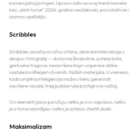
komercijalnoj primjeni. Upravo zato se ovaj trend nameće
kao „dark horse“ 2026. godine: neočekivan, provokativan i
iznimno upečatljiv.
Scribbles
Scribbles označava ručno crtane, slikarske intervencije u
dizajnu i fotografiji — doslovne škrabotine, poteze kista,
gestualne tragove, nesavršene linije i organske oblike
nastale korištenjem stvarnih, fizičkih materijala. U vremenu
kada umjetna inteligencija može u trenu generirati
savršene vizuale, trag ljudske ruke postaje sve važniji.
Ovi elementi jasno poručuju: netko je ovo napravio, netko
je o tome razmišljao i netko je ostavio vlastiti dodir.
Maksimalizam