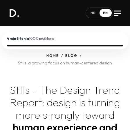
D.
HR
EN
4 min
čitanja
100
% pročitano
HOME
BLOG
Stills: a growing focus on human-centered design
Stills - The Design Trend
Report:
design is turning
more strongly toward
human experience and