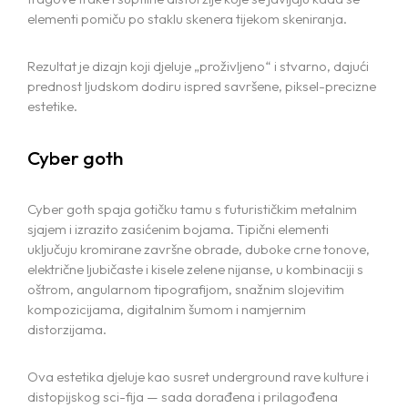
elementi pomiču po staklu skenera tijekom skeniranja.
Rezultat je dizajn koji djeluje „proživljeno“ i stvarno, dajući
prednost ljudskom dodiru ispred savršene, piksel-precizne
estetike.
Cyber goth
Cyber goth spaja gotičku tamu s futurističkim metalnim
sjajem i izrazito zasićenim bojama. Tipični elementi
uključuju kromirane završne obrade, duboke crne tonove,
električne ljubičaste i kisele zelene nijanse, u kombinaciji s
oštrom, angularnom tipografijom, snažnim slojevitim
kompozicijama, digitalnim šumom i namjernim
distorzijama.
Ova estetika djeluje kao susret underground rave kulture i
distopijskog sci-fija — sada dorađena i prilagođena