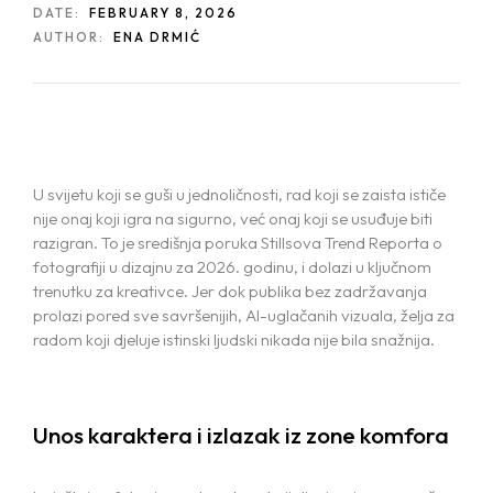
DATE:
FEBRUARY 8, 2026
AUTHOR:
ENA DRMIĆ
U svijetu koji se guši u jednoličnosti, rad koji se zaista ističe
nije onaj koji igra na sigurno, već onaj koji se usuđuje biti
razigran. To je središnja poruka Stillsova Trend Reporta o
fotografiji u dizajnu za 2026. godinu, i dolazi u ključnom
trenutku za kreativce. Jer dok publika bez zadržavanja
prolazi pored sve savršenijih, AI-uglačanih vizuala, želja za
radom koji djeluje istinski ljudski nikada nije bila snažnija.
Unos karaktera i izlazak iz zone komfora