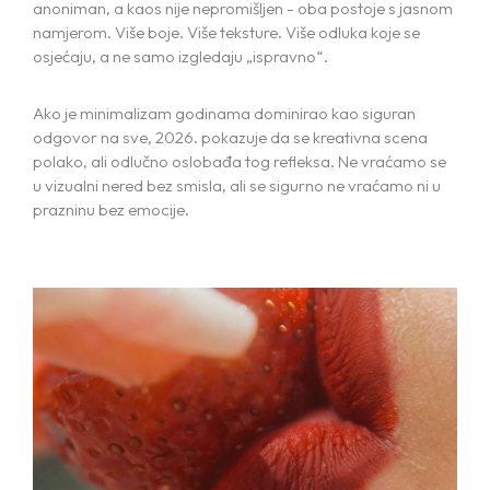
Blog
anoniman, a kaos nije nepromišljen - oba postoje s jasnom
BRANDING AND GRAPHIC DESIGN
namjerom. Više boje. Više teksture. Više odluka koje se
WEB DESIGN AND DEVELOPMENT
osjećaju, a ne samo izgledaju „ispravno“.
Contact us
MARKETING AND SOCIAL MEDIA
PACKAGING AND PRINT
Ako je minimalizam godinama dominirao kao siguran
odgovor na sve, 2026. pokazuje da se kreativna scena
polako, ali odlučno oslobađa tog refleksa. Ne vraćamo se
u vizualni nered bez smisla, ali se sigurno ne vraćamo ni u
prazninu bez emocije.