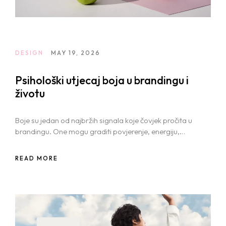
DESIGN
MAY 19, 2026
Psihološki utjecaj boja u brandingu i
životu
Boje su jedan od najbržih signala koje čovjek pročita u
brandingu. One mogu graditi povjerenje, energiju,
toplinu ili distancu puno prije nego što je itko pročitao
ijednu riječ.
READ MORE