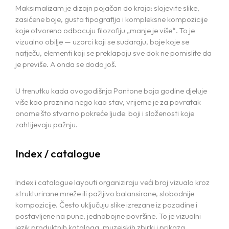
Maksimalizam je dizajn pojačan do kraja: slojevite slike,
zasićene boje, gusta tipografija i kompleksne kompozicije
koje otvoreno odbacuju filozofiju „manje je više“. To je
vizualno obilje — uzorci koji se sudaraju, boje koje se
natječu, elementi koji se preklapaju sve dok ne pomislite da
je previše. A onda se doda još.
U trenutku kada ovogodišnja Pantone boja godine djeluje
više kao praznina nego kao stav, vrijeme je za povratak
onome što stvarno pokreće ljude: boji i složenosti koje
zahtijevaju pažnju.
Index / catalogue
Index i catalogue layouti organiziraju veći broj vizuala kroz
strukturirane mreže ili pažljivo balansirane, slobodnije
kompozicije. Često uključuju slike izrezane iz pozadine i
postavljene na pune, jednobojne površine. To je vizualni
jezik produktnih kataloga, muzejskih zbirki i prikaza