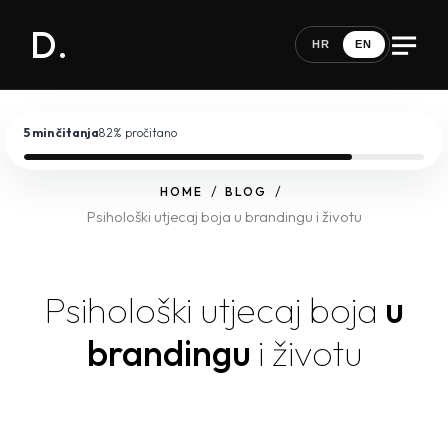
D.
HR
EN
5 min
čitanja
82
% pročitano
HOME
BLOG
Psihološki utjecaj boja u brandingu i životu
Psihološki utjecaj boja
u
brandingu
i životu