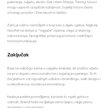
pakiranje, odjeću, ekran i čak ritam čitanja. Tamniji tonovi
mogu usporiti i pojačati ozbiljnost. Svjetliji tonovi često
otvaraju prostor i čine iskustvo lakšim.
Zato je važno razmišljati o boji kao o dijelu cjeline. Najbolji
rezultat ne dolazi iz “najjače” nijanse, nego iz dobrog
odnosa boja, tipografije, praznog prostora, sadržaja i
tona komunikacije.
Zaključak
Boje ne odlučuju same o uspjehu brenda, ali snažno utječu
na prvi dojam, emocionalni ton i osjećaj povjerenja. To ih
čini jednom od najvažnijih odluka u brandingu, web dizajnu i
svakodnevnoj vizualnoj komunikaciji.
Kada je paleta promišljena, korisnik to osjeti gotovo
odmah. Brend tada ne djeluje samo lijepo, nego jasno,
dosljedno i zapamćeno.