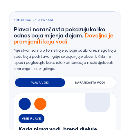
KOMBINACIJA U PRAKSI
Plava i narančasta pokazuju koliko
odnos boja mijenja dojam.
Dovoljno je
promijeniti koja vodi.
Nije stvar samo u tome koje su boje odabrane, nego koja
vodi, koja podržava i gdje se pojavljuje akcent. Kliknite
ispod i pogledajte kako ista kombinacija može djelovati
smirenije ili energičnije.
PLAVA VODI
NARANČASTA VODI
VIŠE PLAVE
Kada plava vodi, brend djeluje