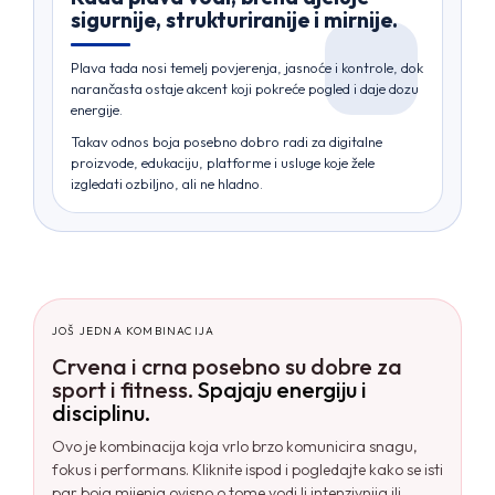
sigurnije, strukturiranije i mirnije.
Plava tada nosi temelj povjerenja, jasnoće i kontrole, dok
narančasta ostaje akcent koji pokreće pogled i daje dozu
energije.
Takav odnos boja posebno dobro radi za digitalne
proizvode, edukaciju, platforme i usluge koje žele
izgledati ozbiljno, ali ne hladno.
JOŠ JEDNA KOMBINACIJA
Crvena i crna posebno su dobre za
sport i fitness.
Spajaju energiju i
disciplinu.
Ovo je kombinacija koja vrlo brzo komunicira snagu,
fokus i performans. Kliknite ispod i pogledajte kako se isti
par boja mijenja ovisno o tome vodi li intenzivnija ili