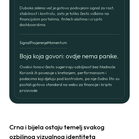
Services
Duboka zelena već je gotovo podsvjesni signal za rast,
stabilnost i kontrolu, zato je toliko često viđamo na
financijskim portalima, fintech alatima i crypto
Blog
dashboardima.
BRANDING AND GRAPHIC DESIGN
WEB DESIGN AND DEVELOPMENT
Contact us
MARKETING AND SOCIAL MEDIA
Signal
Povjerenje
Momentum
PACKAGING AND PRINT
Boja koja govori: ovdje nema panike.
Ovakvi tonovi često sugeriraju ozbiljnost bez hladnoće.
Korisnik ih povezuje s kretanjem, performansom i
podacima koji djeluju pod kontrolom, pa nije čudno što su
postali gotovo standard na webu za financije i kripto
proizvode.
Crna i bijela ostaju temelj svakog
ozbiljnog vizualnog identiteta