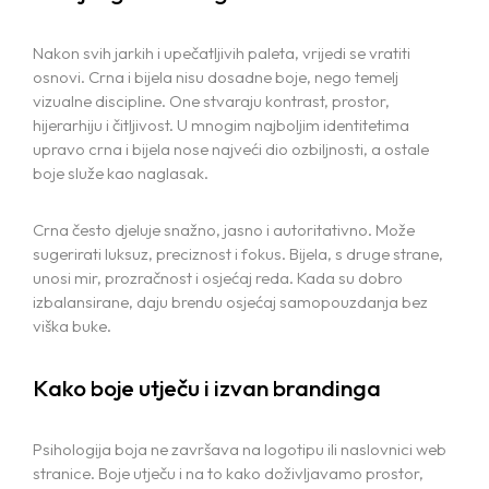
Nakon svih jarkih i upečatljivih paleta, vrijedi se vratiti
osnovi. Crna i bijela nisu dosadne boje, nego temelj
vizualne discipline. One stvaraju kontrast, prostor,
hijerarhiju i čitljivost. U mnogim najboljim identitetima
upravo crna i bijela nose najveći dio ozbiljnosti, a ostale
boje služe kao naglasak.
Crna često djeluje snažno, jasno i autoritativno. Može
sugerirati luksuz, preciznost i fokus. Bijela, s druge strane,
unosi mir, prozračnost i osjećaj reda. Kada su dobro
izbalansirane, daju brendu osjećaj samopouzdanja bez
viška buke.
Kako boje utječu i izvan brandinga
Psihologija boja ne završava na logotipu ili naslovnici web
stranice. Boje utječu i na to kako doživljavamo prostor,