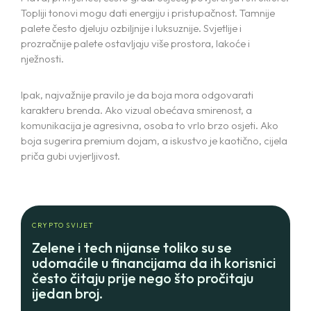
Topliji tonovi mogu dati energiju i pristupačnost. Tamnije
palete često djeluju ozbiljnije i luksuznije. Svjetlije i
prozračnije palete ostavljaju više prostora, lakoće i
nježnosti.
Ipak, najvažnije pravilo je da boja mora odgovarati
karakteru brenda. Ako vizual obećava smirenost, a
komunikacija je agresivna, osoba to vrlo brzo osjeti. Ako
boja sugerira premium dojam, a iskustvo je kaotično, cijela
priča gubi uvjerljivost.
CRYPTO SVIJET
Zelene i tech nijanse toliko su se
udomaćile u financijama da ih korisnici
često čitaju prije nego što pročitaju
ijedan broj.