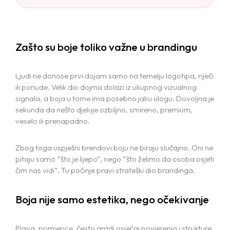
Zašto su boje toliko važne u brandingu
Ljudi ne donose prvi dojam samo na temelju logotipa, riječi
ili ponude. Velik dio dojma dolazi iz ukupnog vizualnog
signala, a boja u tome ima posebno jaku ulogu. Dovoljna je
sekunda da nešto djeluje ozbiljno, smireno, premium,
veselo ili prenapadno.
Zbog toga uspješni brendovi boju ne biraju slučajno. Oni ne
pitaju samo “što je lijepo”, nego “što želimo da osoba osjeti
čim nas vidi”. Tu počinje pravi strateški dio brandinga.
Boja nije samo estetika, nego očekivanje
Plava, primjerice, često gradi osjećaj povjerenja i strukture.