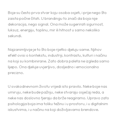
Boje su često prva stvar koju osoba osjeti, i prije nego što
zaista počne čitati. U brandingu to znači da boja nije
dekoracija, nego signal. Ona može sugerirati sigurnost,
luksuz, energiju, toplinu, mir ili hitnost u samo nekoliko
sekundi.
Najzanimljivije je to što boje rijetko djeluju same. Njihov
efekt ovisi o kontekstu, industriji, kontrastu, kulturi i načinu
na koji su kombinirane. Zato dobra paleta ne izgleda samo
lijepo. Ona djeluje uvjerljivo, dosljedno i emocionalno
precizno.
U svakodnevnom životu vrijedi isto pravilo. Neke boje nas
umiruju, neke bude pažnju, neke stvaraju osjećaj reda, a
neke nas doslovno tjeraju da brže reagiramo. Upravo zato
psihologija boja ima toliku težinu i u prostoru, i u digitalnim
iskustvima, i u načinu na koji doživljavamo brendove.