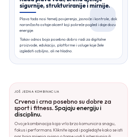
sigurnije, strukturiranije i mirnije.
Plava tada nosi temelj povjerenja, jasnoće i kontrole, dok
narančasta ostaje akcent koji pokreće pogled i daje dozu
energije.
Takav odnos boja posebno dobro radi za digitalne
proizvode, edukaciju, platforme i usluge koje žele
izgledati ozbiljno, ali ne hladno.
JOŠ JEDNA KOMBINACIJA
Crvena i crna posebno su dobre za
sport i fitness.
Spajaju energiju i
disciplinu.
Ovo je kombinacija koja vrlo brzo komunicira snagu,
fokus i performans. Kliknite ispod i pogledajte kako se isti
par boja mijenja ovisno o tome vodi li intenzivnija ili