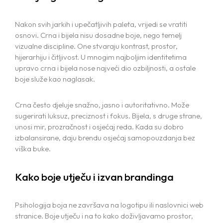
Nakon svih jarkih i upečatljivih paleta, vrijedi se vratiti
osnovi. Crna i bijela nisu dosadne boje, nego temelj
vizualne discipline. One stvaraju kontrast, prostor,
hijerarhiju i čitljivost. U mnogim najboljim identitetima
upravo crna i bijela nose najveći dio ozbiljnosti, a ostale
boje služe kao naglasak.
Crna često djeluje snažno, jasno i autoritativno. Može
sugerirati luksuz, preciznost i fokus. Bijela, s druge strane,
unosi mir, prozračnost i osjećaj reda. Kada su dobro
izbalansirane, daju brendu osjećaj samopouzdanja bez
viška buke.
Kako boje utječu i izvan brandinga
Psihologija boja ne završava na logotipu ili naslovnici web
stranice. Boje utječu i na to kako doživljavamo prostor,