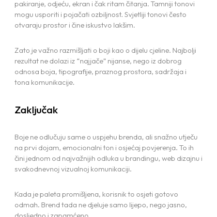
pakiranje, odjeću, ekran i čak ritam čitanja. Tamniji tonovi
mogu usporiti i pojačati ozbiljnost. Svjetliji tonovi često
otvaraju prostor i čine iskustvo lakšim.
Zato je važno razmišljati o boji kao o dijelu cjeline. Najbolji
rezultat ne dolazi iz “najjače” nijanse, nego iz dobrog
odnosa boja, tipografije, praznog prostora, sadržaja i
tona komunikacije.
Zaključak
Boje ne odlučuju same o uspjehu brenda, ali snažno utječu
na prvi dojam, emocionalni ton i osjećaj povjerenja. To ih
čini jednom od najvažnijih odluka u brandingu, web dizajnu i
svakodnevnoj vizualnoj komunikaciji.
Kada je paleta promišljena, korisnik to osjeti gotovo
odmah. Brend tada ne djeluje samo lijepo, nego jasno,
dosljedno i zapamćeno.