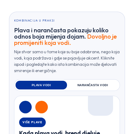
KOMBINACIJA U PRAKSI
Plava i narančasta pokazuju koliko
odnos boja mijenja dojam.
Dovoljno je
promijeniti koja vodi.
Nije stvar samo u tome koje su boje odabrane, nego koja
vodi, koja podržava i gdje se pojavljuje akcent. Kliknite
ispod i pogledajte kako ista kombinacija može djelovati
smirenije ili energičnije.
PLAVA VODI
NARANČASTA VODI
VIŠE PLAVE
Kada plava vodi, brend djeluje