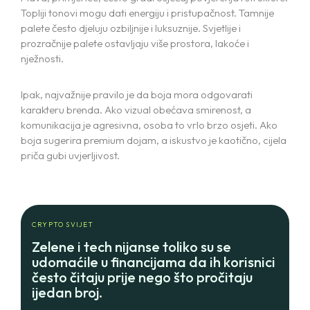
Topliji tonovi mogu dati energiju i pristupačnost. Tamnije
palete često djeluju ozbiljnije i luksuznije. Svjetlije i
prozračnije palete ostavljaju više prostora, lakoće i
nježnosti.
Ipak, najvažnije pravilo je da boja mora odgovarati
karakteru brenda. Ako vizual obećava smirenost, a
komunikacija je agresivna, osoba to vrlo brzo osjeti. Ako
boja sugerira premium dojam, a iskustvo je kaotično, cijela
priča gubi uvjerljivost.
CRYPTO SVIJET
Zelene i tech nijanse toliko su se
udomaćile u financijama da ih korisnici
često čitaju prije nego što pročitaju
ijedan broj.