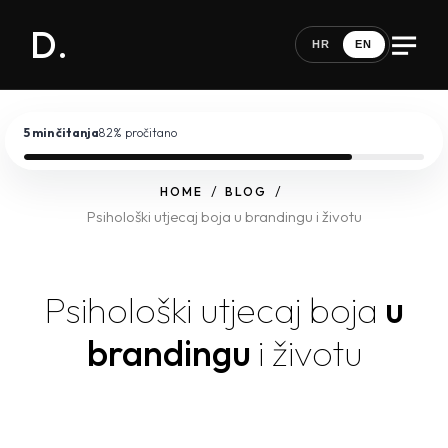
D.
HR
EN
5 min
čitanja
82
% pročitano
HOME
BLOG
Psihološki utjecaj boja u brandingu i životu
Psihološki utjecaj boja
u
brandingu
i životu