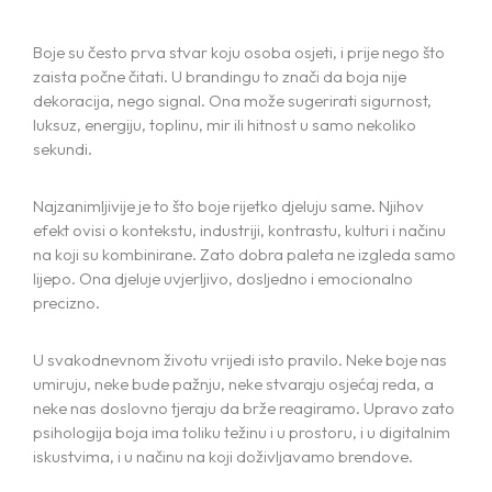
Boje su često prva stvar koju osoba osjeti, i prije nego što
zaista počne čitati. U brandingu to znači da boja nije
dekoracija, nego signal. Ona može sugerirati sigurnost,
luksuz, energiju, toplinu, mir ili hitnost u samo nekoliko
sekundi.
Najzanimljivije je to što boje rijetko djeluju same. Njihov
efekt ovisi o kontekstu, industriji, kontrastu, kulturi i načinu
na koji su kombinirane. Zato dobra paleta ne izgleda samo
lijepo. Ona djeluje uvjerljivo, dosljedno i emocionalno
precizno.
U svakodnevnom životu vrijedi isto pravilo. Neke boje nas
umiruju, neke bude pažnju, neke stvaraju osjećaj reda, a
neke nas doslovno tjeraju da brže reagiramo. Upravo zato
psihologija boja ima toliku težinu i u prostoru, i u digitalnim
iskustvima, i u načinu na koji doživljavamo brendove.