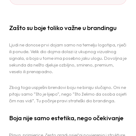
Zašto su boje toliko važne u brandingu
Ljudi ne donose prvi dojam samo na temelju logotipa, riječi
ili ponude. Velik dio dojma dolazi iz ukupnog vizualnog
signala, a boja u tome ima posebno jaku ulogu. Dovoljna je
sekunda da nešto djeluje ozbiljno, smireno, premium,
veselo ili prenapadno.
Zbog toga uspješni brendovi boju ne biraju slučajno. Oni ne
pitaju samo “što je lijepo”, nego “što želimo da osoba osjeti
čim nas vidi”. Tu počinje pravi strateški dio brandinga.
Boja nije samo estetika, nego očekivanje
Plava, primjerice, često gradi osjećaj povjerenja i strukture.