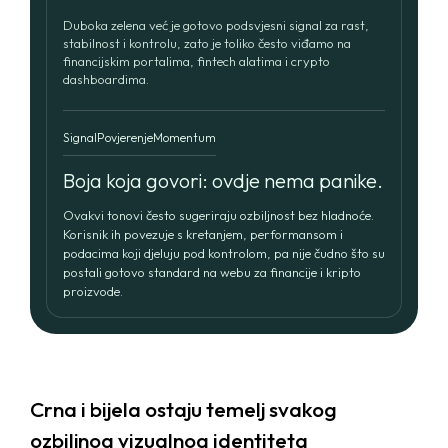
Services
Duboka zelena već je gotovo podsvjesni signal za rast,
stabilnost i kontrolu, zato je toliko često viđamo na
financijskim portalima, fintech alatima i crypto
Blog
dashboardima.
BRANDING AND GRAPHIC DESIGN
WEB DESIGN AND DEVELOPMENT
Contact us
MARKETING AND SOCIAL MEDIA
Signal
Povjerenje
Momentum
PACKAGING AND PRINT
Boja koja govori: ovdje nema panike.
Ovakvi tonovi često sugeriraju ozbiljnost bez hladnoće.
Korisnik ih povezuje s kretanjem, performansom i
podacima koji djeluju pod kontrolom, pa nije čudno što su
postali gotovo standard na webu za financije i kripto
proizvode.
Crna i bijela ostaju temelj svakog
ozbiljnog vizualnog identiteta