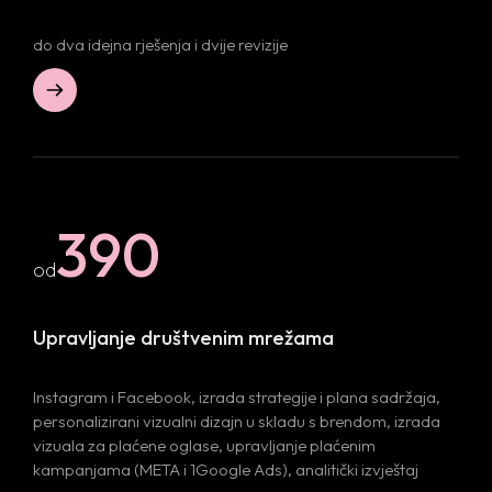
do dva idejna rješenja i dvije revizije
390
od
Upravljanje društvenim mrežama
Home
Instagram i Facebook, izrada strategije i plana sadržaja,
personalizirani vizualni dizajn u skladu s brendom, izrada
Projects
vizuala za plaćene oglase, upravljanje plaćenim
kampanjama (META i 1Google Ads), analitički izvještaj
Services