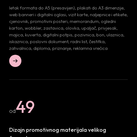
letak formata do A5 (presavijen), plakati do A3 dimenzije,
web banneri i digitalni oglasi, vizit karte, naljepnice i etikete,
cjenovnik, promotivni posteri, memorandum, ogledni
karton, wobbler, zastavica, olovka, upaljač, privjesak,
majica, kuverta, digitalni potpis, pozivnica, bon, ulaznica,
iskaznica, poslovni dokument, radni list, čestitka,
zahvalnica, diploma, priznanje, reklamna vrećica
49
od
Dizajn promotivnog materijala
velikog