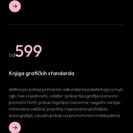
Blog
BRANDING AND GRAPHIC DESIGN
WEB DESIGN AND DEVELOPMENT
Contact us
MARKETING AND SOCIAL MEDIA
PACKAGING AND PRINT
599
od
Knjiga grafičkih standarda
definicija i prikaz primarne i sekundarne palete boja (cmyk,
rgb, hex vrijednosti), odabir i prikaz tipografije (osnovni i
pomoćni font), prikaz logotipa (osnovna i negativ verzija,
minimalna veličina, pravilna i nepravilna upotreba),
ikonografija, vizualni prikaz na promotivnim materijalima