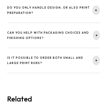
DO YOU ONLY HANDLE DESIGN, OR ALSO PRINT
-
+
PREPARATION?
We handle both design and print preparation, including
material adaptation, file finishing, and technical checks
CAN YOU HELP WITH PACKAGING CHOICES AND
-
+
before production.
FINISHING OPTIONS?
Yes. We advise on materials, formats, and finishing
options such as foil stamping or holographic effects.
IS IT POSSIBLE TO ORDER BOTH SMALL AND
-
+
LARGE PRINT RUNS?
Yes. Depending on the project and production partners,
we can organize quality solutions for both small and large
quantities.
Related