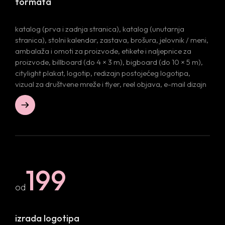
formata
katalog (prva i zadnja stranica), katalog (unutarnja
stranica), stolni kalendar, zastava, brošura, jelovnik / meni,
ambalaža i omoti za proizvode, etikete i naljepnice za
proizvode, billboard (do 4 × 3 m), bigboard (do 10 × 5 m),
citylight plakat, logotip, redizajn postojećeg logotipa,
vizual za društvene mreže i flyer, reel objava, e-mail dizajn
199
od
izrada logotipa