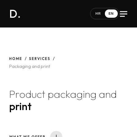
D.
HR
EN
HOME
SERVICES
Packaging and print
Product packaging
and
print
WHAT WE OFFER