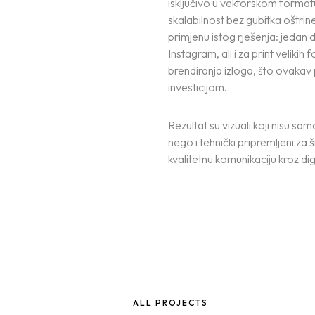
isključivo u vektorskom format
skalabilnost bez gubitka oštrin
primjenu istog rješenja: jedan 
Instagram, ali i za print velikih
brendiranja izloga, što ovakav
investicijom.
Rezultat su vizuali koji nisu sa
nego i tehnički pripremljeni za 
kvalitetnu komunikaciju kroz dig
ALL PROJECTS