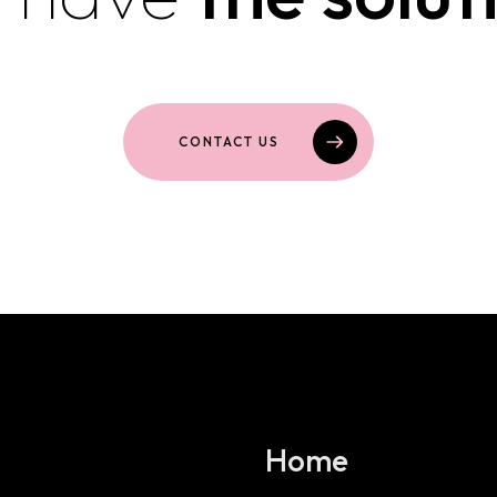
CONTACT US
Featured websites and onli
Boat Hire Dubrovnik
Pharmacy Shop
Home
Dekora.ba