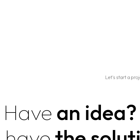
Let's start a pro
Have
an idea?
 have
the solut