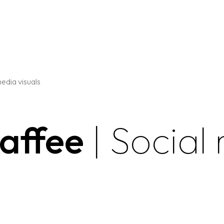
edia visuals
Kaffee
| Social