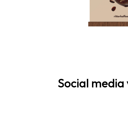
Home
Projects
Social media 
Services
Blog
BRANDING AND GRAPHIC DESIGN
WEB DESIGN AND DEVELOPMENT