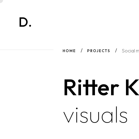
D.
Social m
HOME
PROJECTS
Ritter 
visuals