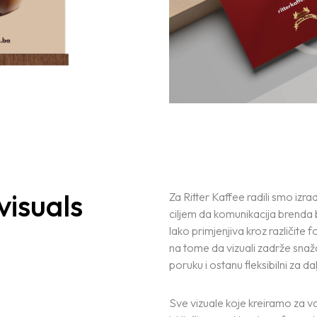
visuals
Za Ritter Kaffee radili smo izr
ciljem da komunikacija brenda 
lako primjenjiva kroz različite
na tome da vizuali zadrže snaž
poruku i ostanu fleksibilni za da
Sve vizuale koje kreiramo za 