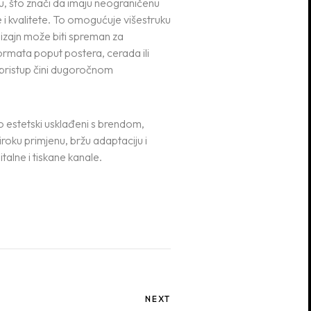
u, što znači da imaju neograničenu
e i kvalitete. To omogućuje višestruku
dizajn može biti spreman za
 formata poput postera, cerada ili
 pristup čini dugoročnom
mo estetski usklađeni s brendom,
široku primjenu, bržu adaptaciju i
italne i tiskane kanale.
NEXT