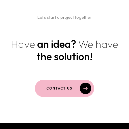
Let's start a project together
Have
an idea?
We have
the solution!
CONTACT US