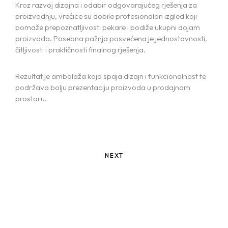
Kroz razvoj dizajna i odabir odgovarajućeg rješenja za
PACKAGING AND PRINT
proizvodnju, vrećice su dobile profesionalan izgled koji
pomaže prepoznatljivosti pekare i podiže ukupni dojam
proizvoda. Posebna pažnja posvećena je jednostavnosti,
čitljivosti i praktičnosti finalnog rješenja.
Rezultat je ambalaža koja spaja dizajn i funkcionalnost te
podržava bolju prezentaciju proizvoda u prodajnom
prostoru.
NEXT