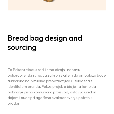
Bread bag design and
sourcing
Home
Za Pekaru Modus radili smo dizajn i nabavu
Projects
polipropilenskih vrećica za kruh s ciljem da ambalaža bude
funkcionalna, vizualno prepoznatljiva i usklađena s
Services
identitetom brenda. Fokus projekta bio je na tome da
pakiranje jasno komunicira proizvod, ostavlja uredan
Blog
dojam i bude prilagođeno svakodnevnoj upotrebi u
BRANDING AND GRAPHIC DESIGN
prodaji.
WEB DESIGN AND DEVELOPMENT
Contact us
MARKETING AND SOCIAL MEDIA