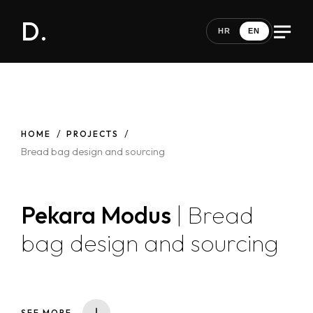
D.
HR
EN
HOME
PROJECTS
Bread bag design and sourcing
Pekara Modus
| Bread
bag design and sourcing
SEE MORE