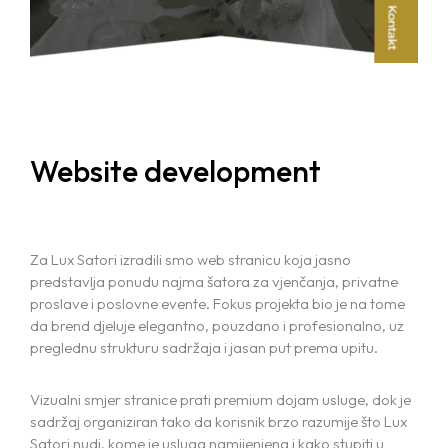
Website development
Home
Projects
Za Lux Satori izradili smo web stranicu koja jasno
predstavlja ponudu najma šatora za vjenčanja, privatne
proslave i poslovne evente. Fokus projekta bio je na tome
Services
da brend djeluje elegantno, pouzdano i profesionalno, uz
preglednu strukturu sadržaja i jasan put prema upitu.
Blog
BRANDING AND GRAPHIC DESIGN
Vizualni smjer stranice prati premium dojam usluge, dok je
WEB DESIGN AND DEVELOPMENT
Contact us
sadržaj organiziran tako da korisnik brzo razumije što Lux
MARKETING AND SOCIAL MEDIA
Satori nudi, kome je usluga namijenjena i kako stupiti u