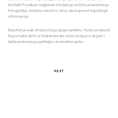
PACKAGING AND PRINT
kontakt. Poseban naglasak stavljen je na čistu prezentaciju
fotografija, mobilno iskustvo i brzu dostupnost najvažnijih
informacija.
Rezultat je web stranica koja spaja estetiku i funkcionalnost
te pomaže obrtu iz Makarske da ostavi bolji prvi dojam i
lakše pretvara posjetitelje u konkretne upite.
NEXT