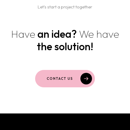
Let's start a project together
Have
an idea?
We have
the solution!
CONTACT US