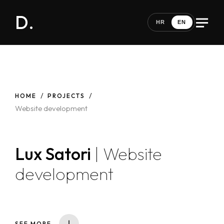
D.
HR
EN
HOME
PROJECTS
Website development
Lux Satori
| Website
development
SEE MORE