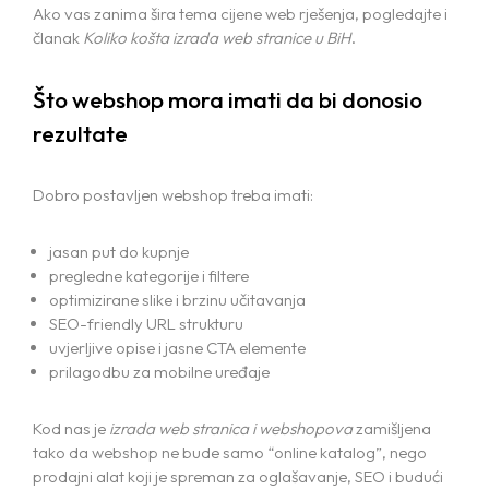
Ako vas zanima šira tema cijene web rješenja, pogledajte i
članak
Koliko košta izrada web stranice u BiH
.
Što webshop mora imati da bi donosio
rezultate
Dobro postavljen webshop treba imati:
jasan put do kupnje
pregledne kategorije i filtere
optimizirane slike i brzinu učitavanja
SEO-friendly URL strukturu
uvjerljive opise i jasne CTA elemente
prilagodbu za mobilne uređaje
Kod nas je
izrada web stranica i webshopova
zamišljena
tako da webshop ne bude samo “online katalog”, nego
prodajni alat koji je spreman za oglašavanje, SEO i budući