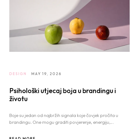
DESIGN
MAY 19, 2026
Psihološki utjecaj boja u brandingu i
životu
Boje su jedan od najbržih signala koje čovjek pročita u
brandingu. One mogu graditi povjerenje, energiju,
toplinu ili distancu puno prije nego što je itko pročitao
ijednu riječ.
READ MORE