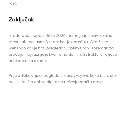
rast.
Home
Zaključak
Projects
Izrada webshopa u BiH u 2026. nema jednu univerzalnu
cijenu, ali ima jasne faktore koji je određuju. Ako želite
Services
webshop koji je brz, pregledan, optimiziran i spreman za
prodaju, najvažnije je kvalitetno definirati strukturu i ciljeve
prije početka izrade.
Blog
BRANDING AND GRAPHIC DESIGN
WEB DESIGN AND DEVELOPMENT
Prije odluke vrijedi pogledati i naše
projekte
kako biste stekli
Contact us
MARKETING AND SOCIAL MEDIA
bolju sliku što dobro digitalno rješenje znači u praksi.
PACKAGING AND PRINT