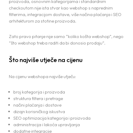
proizvoda, osnovnim kategorijama i standardnim
checkoutom nije ista stvar kao webshop s naprednim
filterima, integracijom dostave, više načina plaćanja i SEO
arhitekturom za stotine proizvoda.
Zato pravo pitanje nije samo “koliko košta webshop”, nego
“što webshop treba raditi da bi donosio prodaju”.
Što najviše utječe na cijenu
Na cijenu webshopa najviše utječu:
broj kategorija i proizvoda
struktura filtera i pretrage
načini plaćanja i dostave
dizajn korisničkog iskustva
SEO optimizacija kategorija i proizvoda
administracija i lakoća upravljanja
dodatne integracije